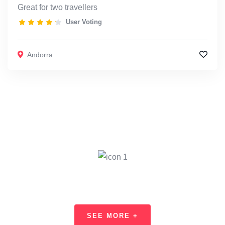
Great for two travellers
User Voting
Andorra
Find the Best Deals Every Day
SEE MORE +