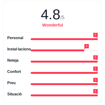
4.8
/5
Wonderful
5
Personal
4
Instal·lacions
5
Neteja
5
Confort
5
Preu
5
Situació