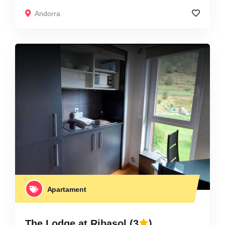
Andorra
Apartament
The Lodge at Ribasol
(3
)