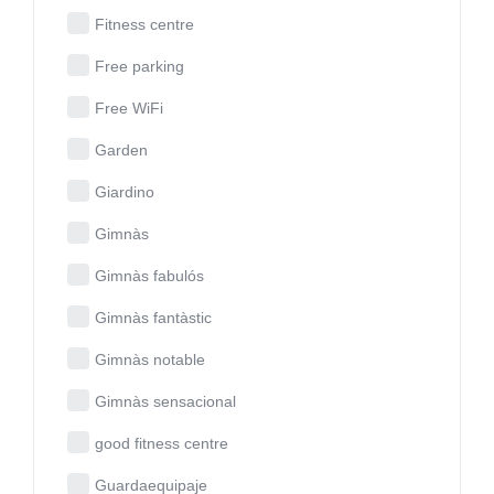
Fitness centre
Free parking
Free WiFi
Garden
Giardino
Gimnàs
Gimnàs fabulós
Gimnàs fantàstic
Gimnàs notable
Gimnàs sensacional
good fitness centre
Guardaequipaje