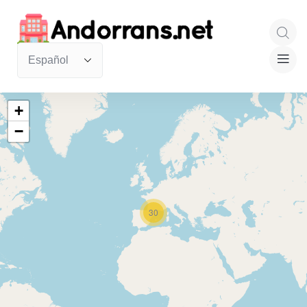
+
−
30