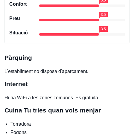
3.5
Confort
3.5
Preu
3.5
Situació
Pàrquing
L'establiment no disposa d'aparcament.
Internet
Hi ha WiFi a les zones comunes. És gratuïta.
Cuina
Tu tries quan vols menjar
Torradora
Fogons