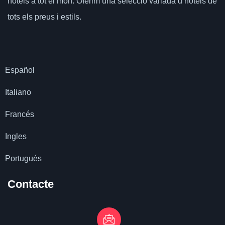
hotels a tot el món.
Oferim una selecció variada d’hotels de
tots els preus i estils.
Español
Italiano
Francés
Ingles
Portugués
Contacte