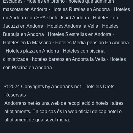
Escaldes
·
Hoteles en Ordino
·
hoteles que adminten
mascotas en Andorra
·
Hoteles Rurales en Andorra
·
Hoteles
en Andorra con SPA
·
hotel Isard Andorra
·
Hoteles con
Jacuzzi en Andorra
·
Hoteles Andorra la Vella
·
Hoteles
Burbuja en Andorra
·
Hoteles 5 estrellas en Andorra
·
Hoteles en la Massana
·
Hoteles Media pension En Andorra
·
Hoteles plaza en Andorra
·
Hoteles con piscina
climiatizada
·
hoteles baratos en Andorra la Vella
·
Hoteles
con Piscina en Andorra
© 2024 Copyrights by Andorrans.net – Tots els Drets
Reservats
Andorrans.net és una web de recopilació d’hotels i altres
allotjaments.
En cap cas és la web oficial de cap hotel o
allotjament de qualsevol mena.