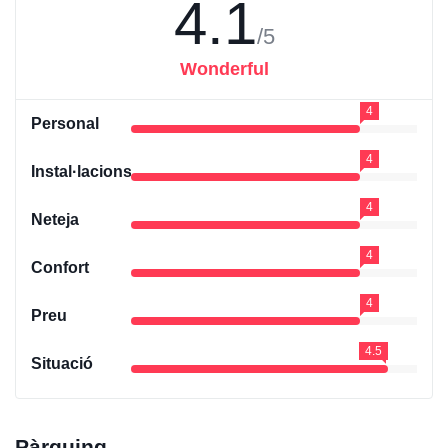
4.1
/5
Wonderful
4
Personal
4
Instal·lacions
4
Neteja
4
Confort
4
Preu
4.5
Situació
Pàrquing