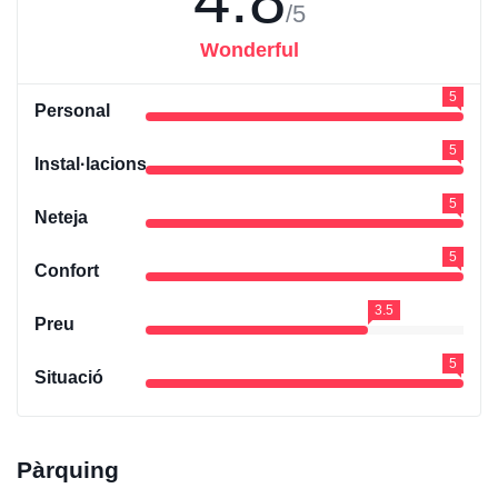
/5
Wonderful
5
Personal
5
Instal·lacions
5
Neteja
5
Confort
3.5
Preu
5
Situació
Pàrquing