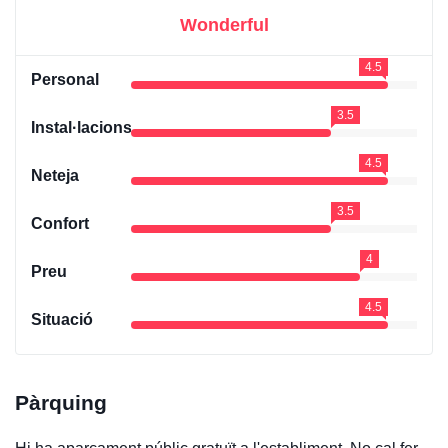
Wonderful
4.5
Personal
3.5
Instal·lacions
4.5
Neteja
3.5
Confort
4
Preu
4.5
Situació
Pàrquing