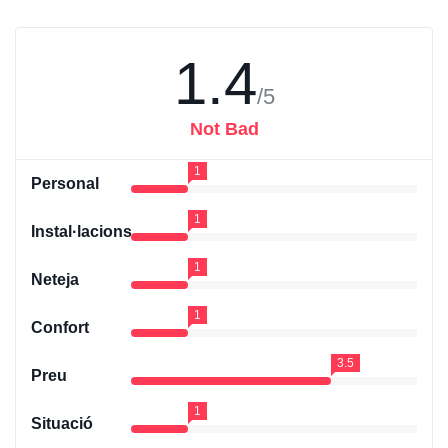
1.4
/5
Not Bad
1
Personal
1
Instal·lacions
1
Neteja
1
Confort
3.5
Preu
1
Situació