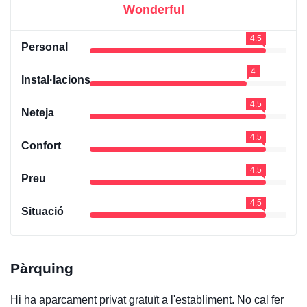
Wonderful
4.5
Personal
4
Instal·lacions
4.5
Neteja
4.5
Confort
4.5
Preu
4.5
Situació
Pàrquing
Hi ha aparcament privat gratuït a l'establiment. No cal fer