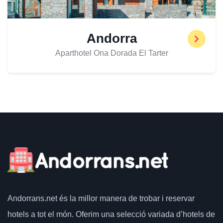
Andorra
Aparthotel Ona Dorada El Tarter
Andorrans.net
és la millor manera de trobar i reservar
hotels a tot el món.
Oferim una selecció variada d’hotels de