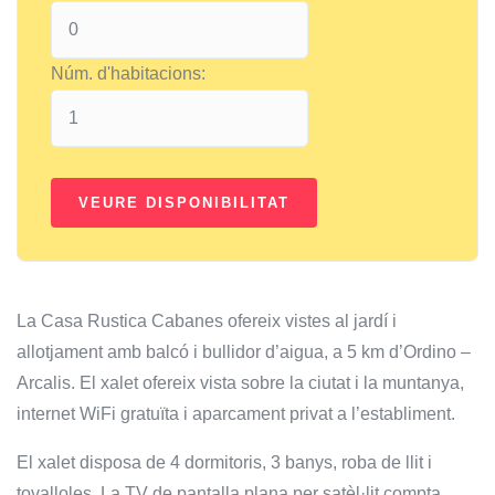
Núm. d'habitacions:
La Casa Rustica Cabanes ofereix vistes al jardí i
allotjament amb balcó i bullidor d’aigua, a 5 km d’Ordino –
Arcalis. El xalet ofereix vista sobre la ciutat i la muntanya,
internet WiFi gratuïta i aparcament privat a l’establiment.
El xalet disposa de 4 dormitoris, 3 banys, roba de llit i
tovalloles. La TV de pantalla plana per satèl·lit compta