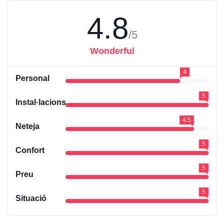
4.8
/5
Wonderful
4
Personal
5
Instal·lacions
4.5
Neteja
5
Confort
5
Preu
5
Situació