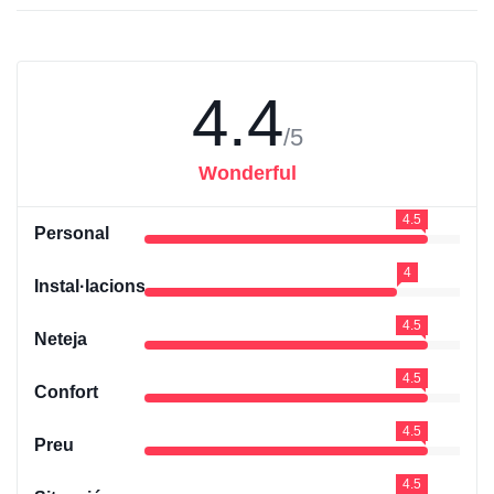
4.4
/5
Wonderful
4.5
Personal
4
Instal·lacions
4.5
Neteja
4.5
Confort
4.5
Preu
4.5