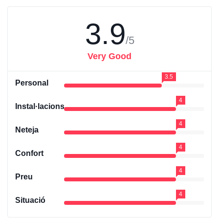
3.9
/5
Very Good
3.5
Personal
4
Instal·lacions
4
Neteja
4
Confort
4
Preu
4
Situació