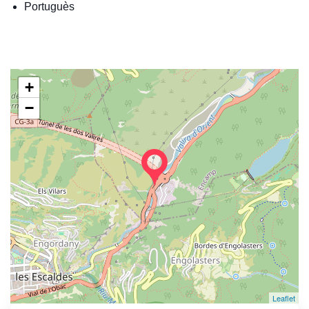
Portuguès
+
−
Leaflet