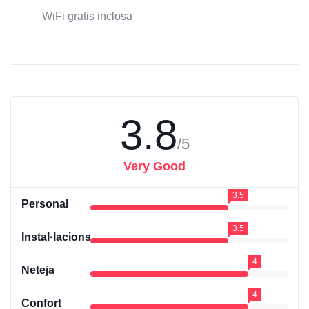
WiFi gratis inclosa
3.8
/5
Very Good
3.5
Personal
3.5
Instal·lacions
4
Neteja
4
Confort