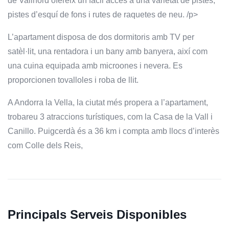
de Vallnord ofereix un fàcil accés a una varietat de pistes,
pistes d’esquí de fons i rutes de raquetes de neu. /p>
L’apartament disposa de dos dormitoris amb TV per
satèl·lit, una rentadora i un bany amb banyera, així com
una cuina equipada amb microones i nevera. Es
proporcionen tovalloles i roba de llit.
A Andorra la Vella, la ciutat més propera a l’apartament,
trobareu 3 atraccions turístiques, com la Casa de la Vall i
Canillo. Puigcerdà és a 36 km i compta amb llocs d’interès
com Colle dels Reis,
Principals Serveis Disponibles