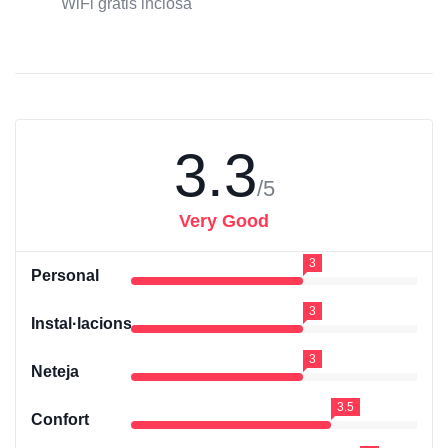
WiFi gratis inclosa
3.3
/5
Very Good
3
Personal
3
Instal·lacions
3
Neteja
3.5
Confort