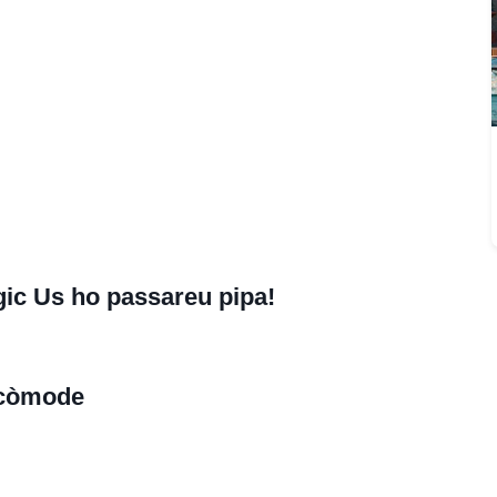
gic
Us ho passareu pipa!
 còmode