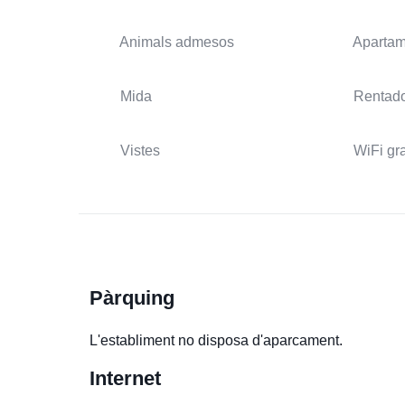
Animals admesos
Apartam
Mida
Rentad
Vistes
WiFi gra
Pàrquing
L'establiment no disposa d'aparcament.
Internet