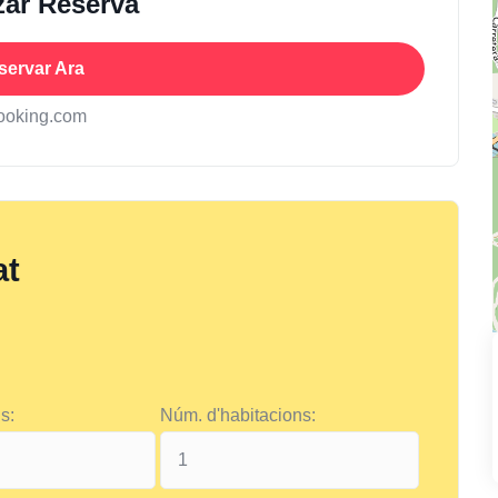
zar Reserva
servar Ara
ooking.com
at
s:
Núm. d'habitacions: