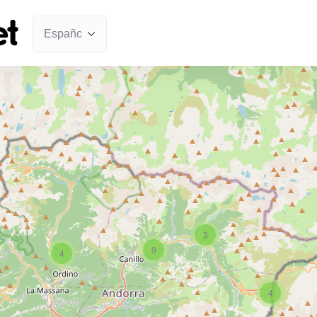
3
9
4
4