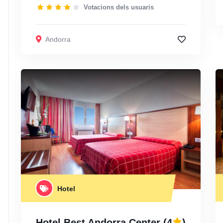
Votacions dels usuaris
Andorra
Hotel
Hotel Best Andorra Center
(4
)