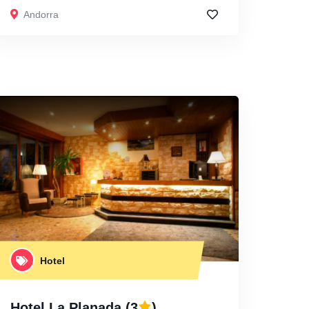
Andorra
Hotel
Hotel La Planada
(3
)