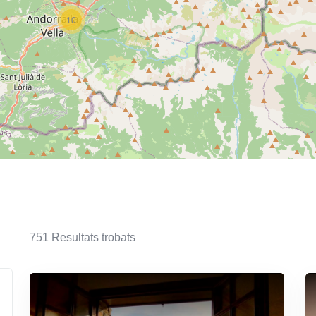
10
751
Resultats trobats