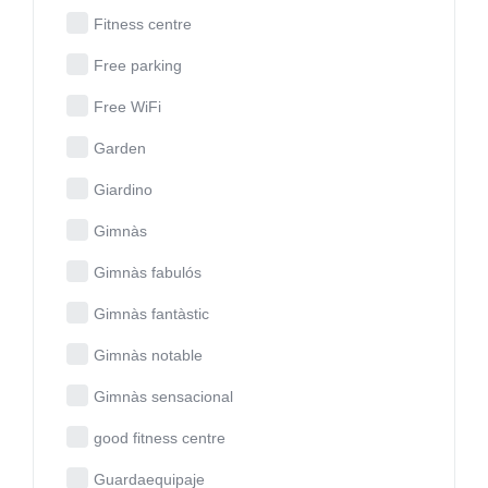
Fitness centre
Free parking
Free WiFi
Garden
Giardino
Gimnàs
Gimnàs fabulós
Gimnàs fantàstic
Gimnàs notable
Gimnàs sensacional
good fitness centre
Guardaequipaje