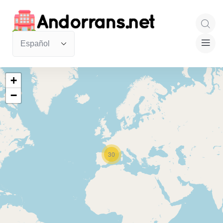
+
−
30