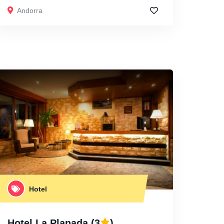
Andorra
Hotel
Hotel La Planada
(3
)