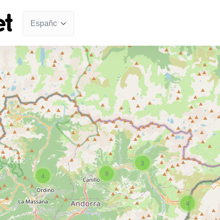
3
9
4
4