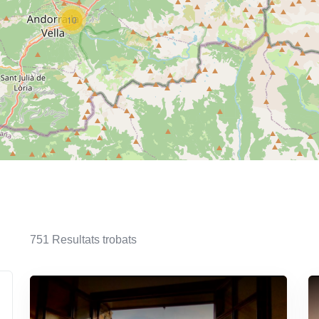
10
751
Resultats trobats