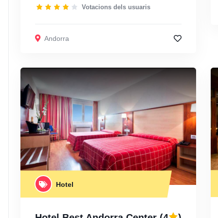
Votacions dels usuaris
Andorra
Hotel
Hotel Best Andorra Center
(4
)