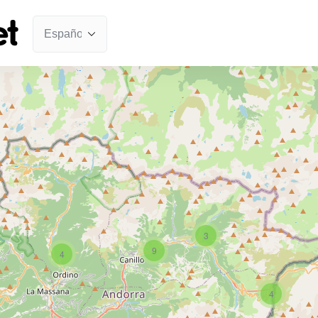
3
9
4
4