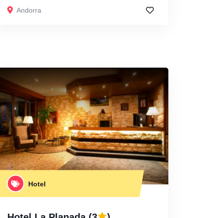
Andorra
Hotel
Hotel La Planada
(3
)