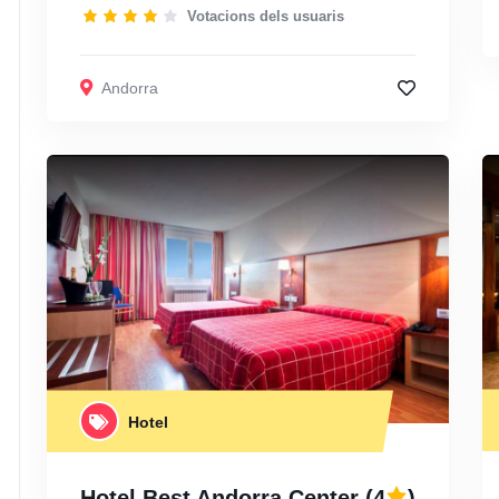
Votacions dels usuaris
Andorra
Hotel
Hotel Best Andorra Center
(4
)