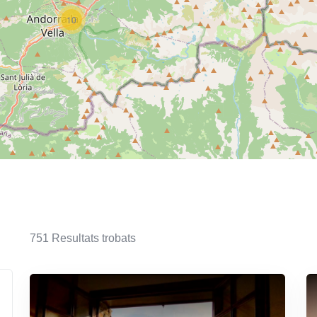
10
751
Resultats trobats