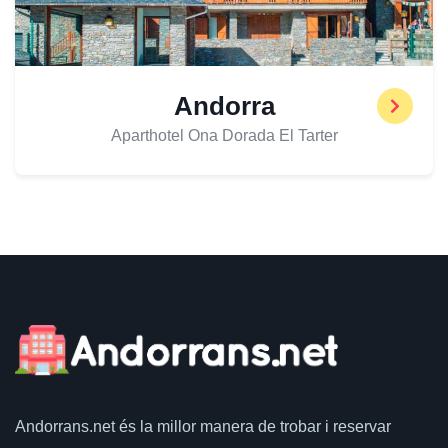
Andorra
Aparthotel Ona Dorada El Tarter
Andorrans.net
és la millor manera de trobar i reservar