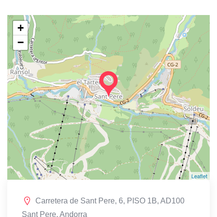
+
−
Leaflet
Carretera de Sant Pere, 6, PISO 1B, AD100
Sant Pere, Andorra