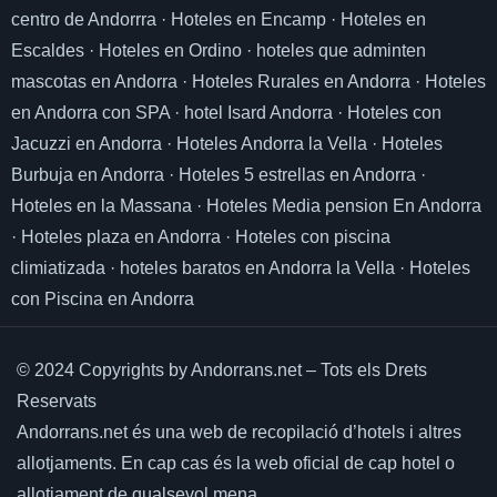
centro de Andorrra
·
Hoteles en Encamp
·
Hoteles en
Escaldes
·
Hoteles en Ordino
·
hoteles que adminten
mascotas en Andorra
·
Hoteles Rurales en Andorra
·
Hoteles
en Andorra con SPA
·
hotel Isard Andorra
·
Hoteles con
Jacuzzi en Andorra
·
Hoteles Andorra la Vella
·
Hoteles
Burbuja en Andorra
·
Hoteles 5 estrellas en Andorra
·
Hoteles en la Massana
·
Hoteles Media pension En Andorra
·
Hoteles plaza en Andorra
·
Hoteles con piscina
climiatizada
·
hoteles baratos en Andorra la Vella
·
Hoteles
con Piscina en Andorra
© 2024 Copyrights by Andorrans.net – Tots els Drets
Reservats
Andorrans.net és una web de recopilació d’hotels i altres
allotjaments.
En cap cas és la web oficial de cap hotel o
allotjament de qualsevol mena.