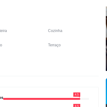
teira
Cozinha
o
Terraço
4.5
os
4.5