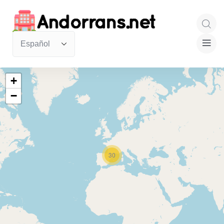
+
−
30