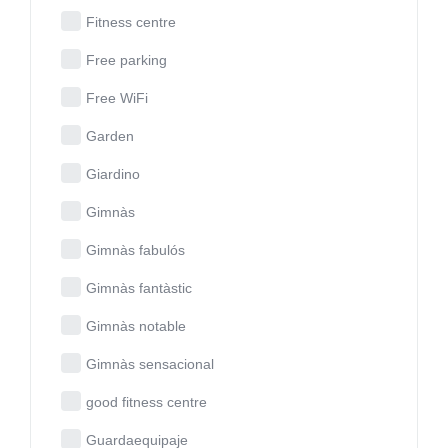
Fitness centre
Free parking
Free WiFi
Garden
Giardino
Gimnàs
Gimnàs fabulós
Gimnàs fantàstic
Gimnàs notable
Gimnàs sensacional
good fitness centre
Guardaequipaje