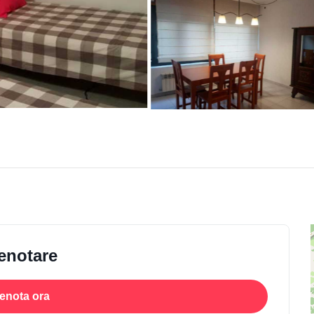
enotare
enota ora