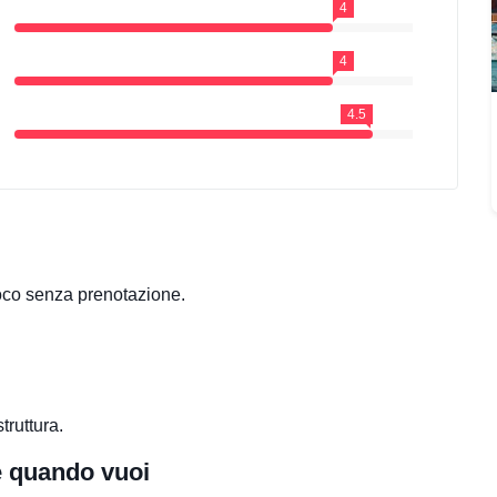
4
4
4.5
loco senza prenotazione.
truttura.
re quando vuoi