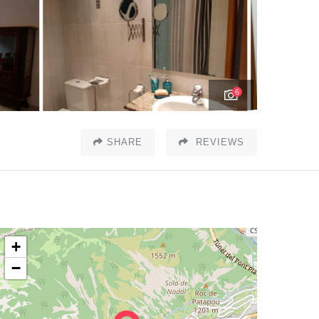
6
SHARE
REVIEWS
+
−