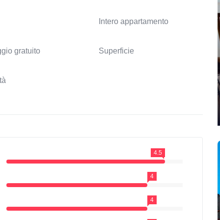
Intero appartamento
gio gratuito
Superficie
tà
4.5
4
4