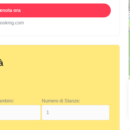
enota ora
booking.com
à
ambini:
Numero di Stanze: