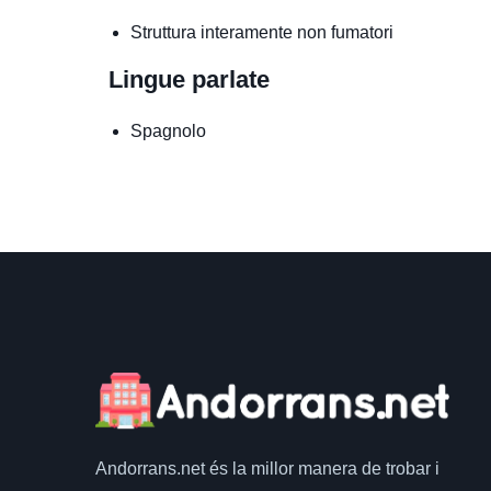
Struttura interamente non fumatori
Lingue parlate
Spagnolo
Andorrans.net
és la millor manera de trobar i