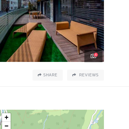
6
SHARE
REVIEWS
+
−