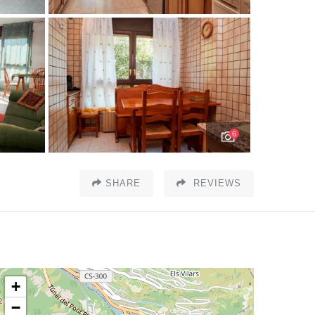
6
SHARE
REVIEWS
+
−