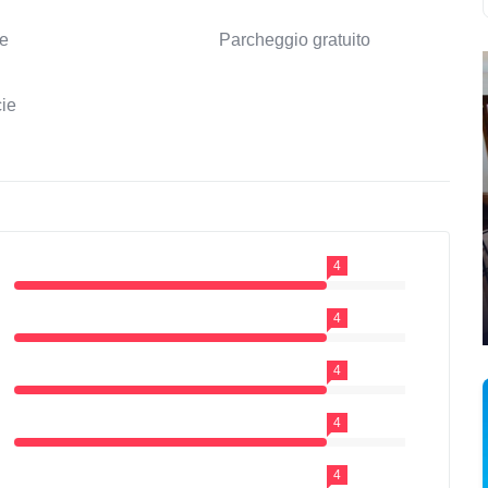
ce
Parcheggio gratuito
cie
4
4
4
4
4