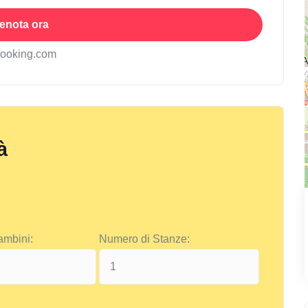
enota ora
booking.com
à
ambini:
Numero di Stanze: