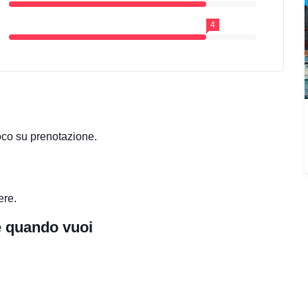
4
oco su prenotazione.
ere.
re quando vuoi