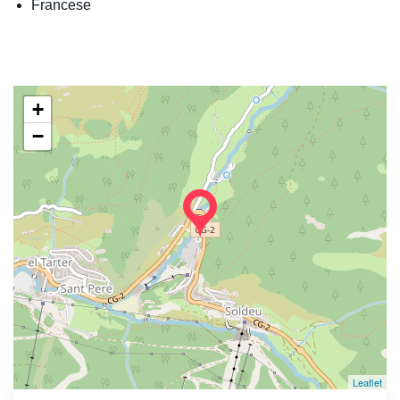
Francese
+
−
Leaflet