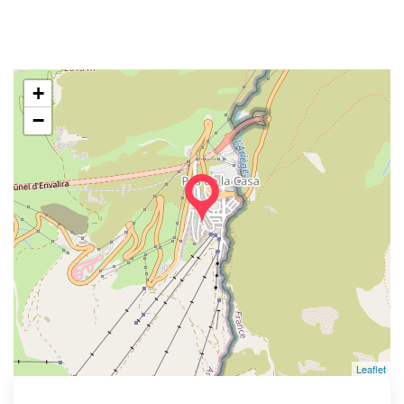
+
−
Leaflet