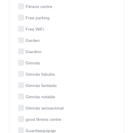
Fitness centre
Free parking
Free WiFi
Garden
Giardino
Gimnàs
Gimnàs fabulós
Gimnàs fantàstic
Gimnàs notable
Gimnàs sensacional
good fitness centre
Guardaequipaje