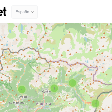
3
9
4
4