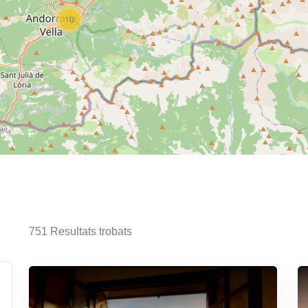
10
751
Resultats trobats