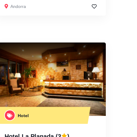
Andorra
Hotel
Hotel La Planada
(3
)