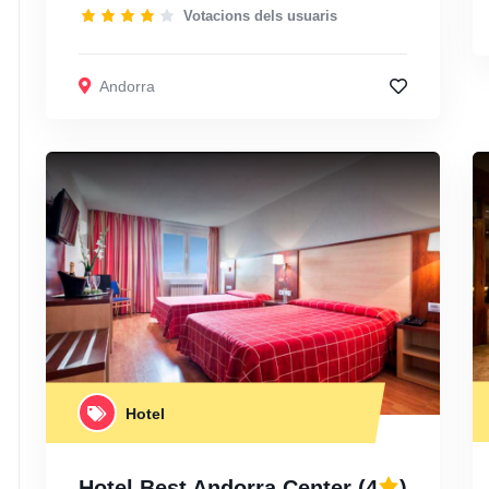
Votacions dels usuaris
Andorra
Hotel
Hotel Best Andorra Center
(4
)