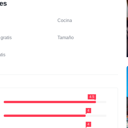
les
Cocina
gratis
Tamaño
tis
4.5
4
4