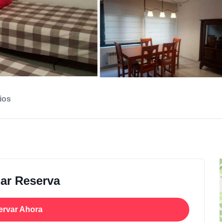
ios
zar Reserva
ervar Ahora