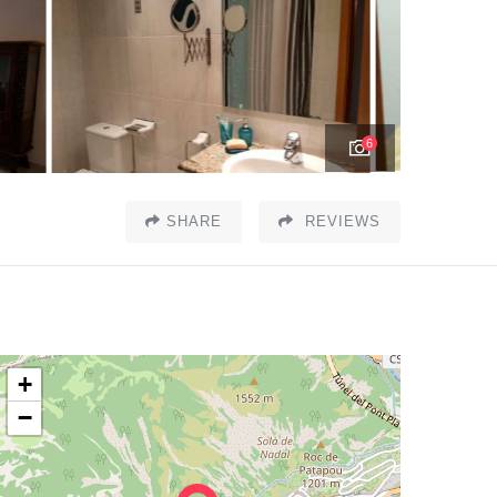
6
SHARE
REVIEWS
+
−