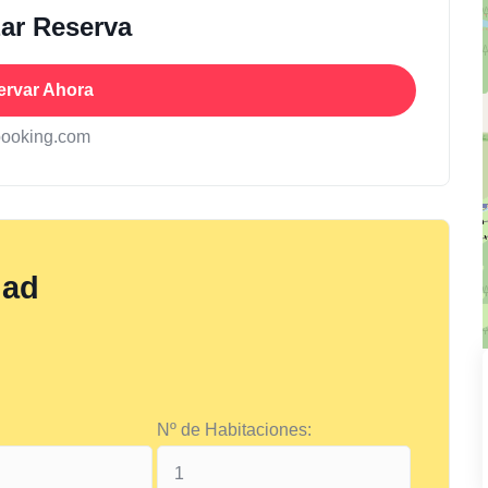
zar Reserva
ervar Ahora
booking.com
dad
Nº de Habitaciones: