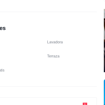
les
Lavadora
Terraza
tis
5