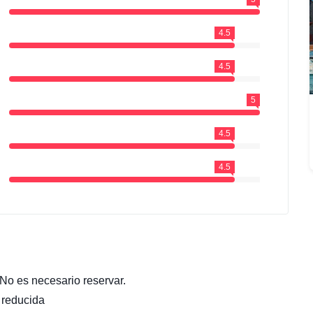
4.5
4.5
5
4.5
4.5
 No es necesario reservar.
 reducida