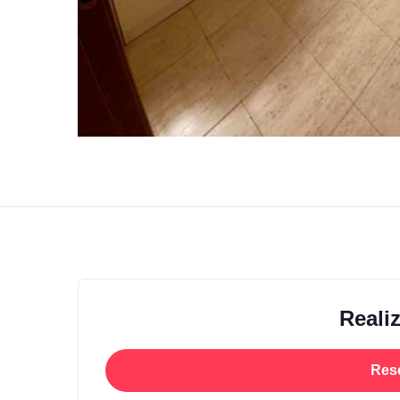
Reali
Res