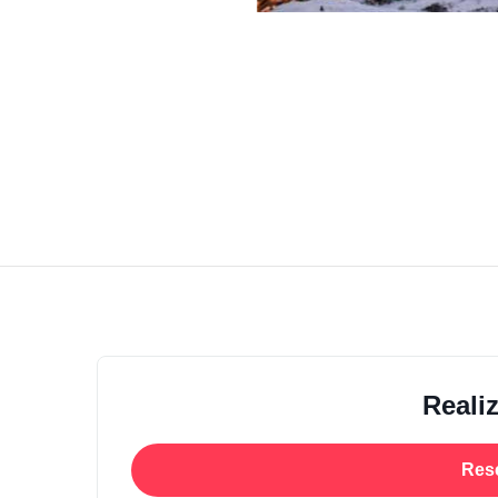
Reali
Res