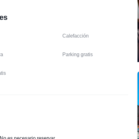
les
Calefacción
ra
Parking gratis
tis
 No es necesario reservar.