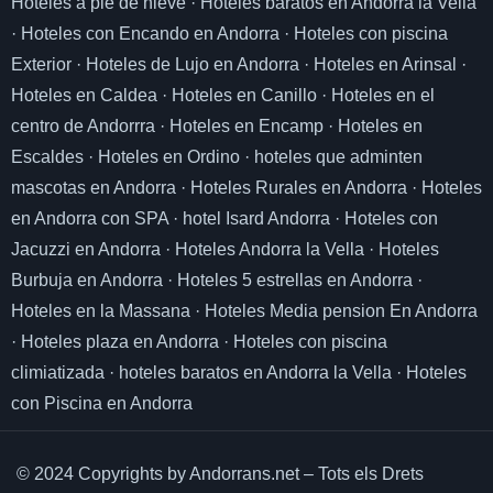
Hoteles a pie de nieve
·
Hoteles baratos en Andorra la Vella
·
Hoteles con Encando en Andorra
·
Hoteles con piscina
Exterior
·
Hoteles de Lujo en Andorra
·
Hoteles en Arinsal
·
Hoteles en Caldea
·
Hoteles en Canillo
·
Hoteles en el
centro de Andorrra
·
Hoteles en Encamp
·
Hoteles en
Escaldes
·
Hoteles en Ordino
·
hoteles que adminten
mascotas en Andorra
·
Hoteles Rurales en Andorra
·
Hoteles
en Andorra con SPA
·
hotel Isard Andorra
·
Hoteles con
Jacuzzi en Andorra
·
Hoteles Andorra la Vella
·
Hoteles
Burbuja en Andorra
·
Hoteles 5 estrellas en Andorra
·
Hoteles en la Massana
·
Hoteles Media pension En Andorra
·
Hoteles plaza en Andorra
·
Hoteles con piscina
climiatizada
·
hoteles baratos en Andorra la Vella
·
Hoteles
con Piscina en Andorra
© 2024 Copyrights by Andorrans.net – Tots els Drets