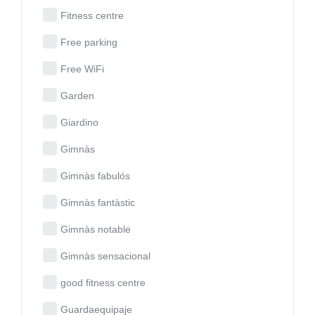
Fitness centre
Free parking
Free WiFi
Garden
Giardino
Gimnàs
Gimnàs fabulós
Gimnàs fantàstic
Gimnàs notable
Gimnàs sensacional
good fitness centre
Guardaequipaje