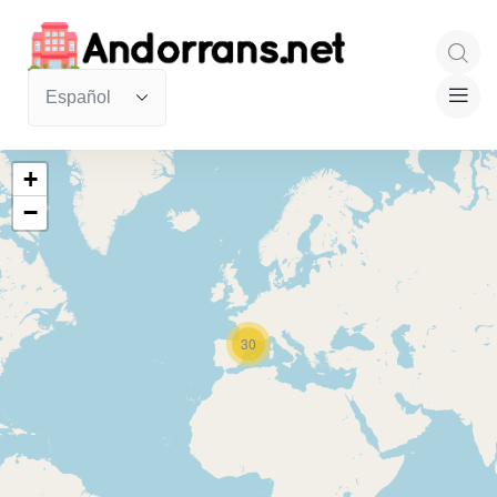
+
−
30