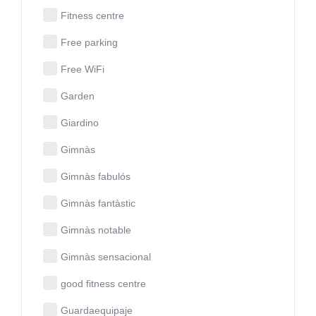
Fitness centre
Free parking
Free WiFi
Garden
Giardino
Gimnàs
Gimnàs fabulós
Gimnàs fantàstic
Gimnàs notable
Gimnàs sensacional
good fitness centre
Guardaequipaje