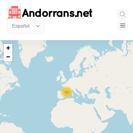
+
−
30