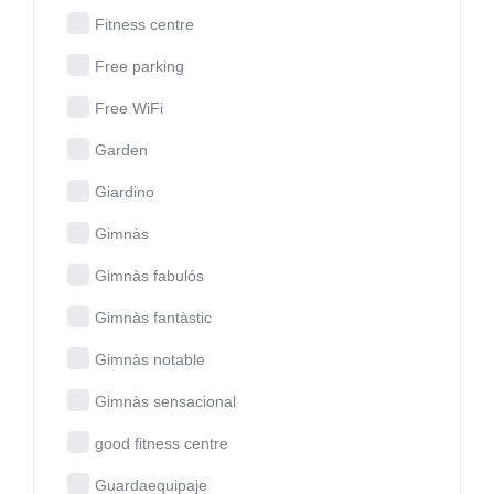
Fitness centre
Free parking
Free WiFi
Garden
Giardino
Gimnàs
Gimnàs fabulós
Gimnàs fantàstic
Gimnàs notable
Gimnàs sensacional
good fitness centre
Guardaequipaje