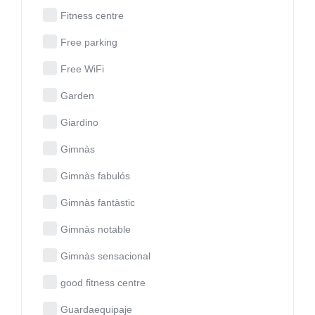
Fitness centre
Free parking
Free WiFi
Garden
Giardino
Gimnàs
Gimnàs fabulós
Gimnàs fantàstic
Gimnàs notable
Gimnàs sensacional
good fitness centre
Guardaequipaje