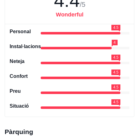
4.4
/5
Wonderful
4.5
Personal
4
Instal·lacions
4.5
Neteja
4.5
Confort
4.5
Preu
4.5
Situació
Pàrquing