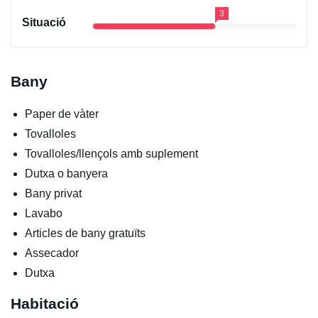
3
Situació
Bany
Paper de vàter
Tovalloles
Tovalloles/llençols amb suplement
Dutxa o banyera
Bany privat
Lavabo
Articles de bany gratuïts
Assecador
Dutxa
Habitació