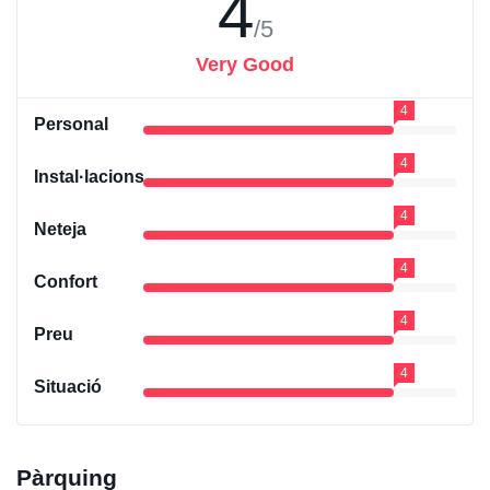
4
/5
Very Good
4
Personal
4
Instal·lacions
4
Neteja
4
Confort
4
Preu
4
Situació
Pàrquing