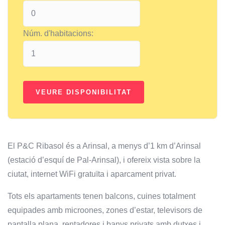
Núm. d'habitacions:
El P&C Ribasol és a Arinsal, a menys d’1 km d’Arinsal
(estació d’esquí de Pal-Arinsal), i ofereix vista sobre la
ciutat, internet WiFi gratuïta i aparcament privat.
Tots els apartaments tenen balcons, cuines totalment
equipades amb microones, zones d’estar, televisors de
pantalla plana, rentadores i banys privats amb dutxes i