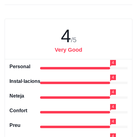
4
/5
Very Good
4
Personal
4
Instal·lacions
4
Neteja
4
Confort
4
Preu
4