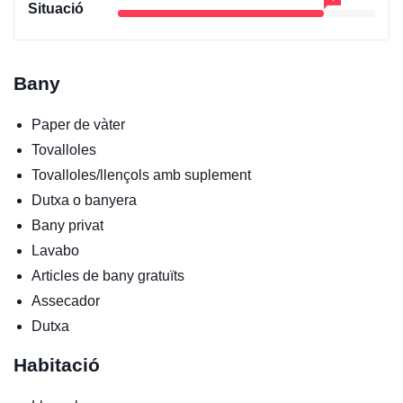
Situació
Bany
Paper de vàter
Tovalloles
Tovalloles/llençols amb suplement
Dutxa o banyera
Bany privat
Lavabo
Articles de bany gratuïts
Assecador
Dutxa
Habitació