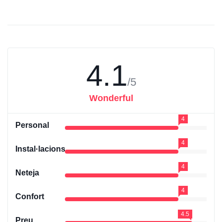
4.1
/5
Wonderful
4
Personal
4
Instal·lacions
4
Neteja
4
Confort
4.5
Preu