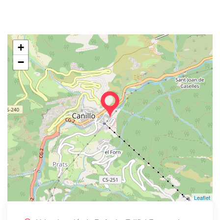
+
−
Leaflet