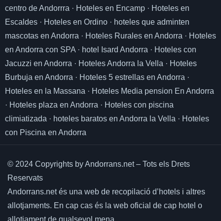
centro de Andorrra
·
Hoteles en Encamp
·
Hoteles en
Escaldes
·
Hoteles en Ordino
·
hoteles que adminten
mascotas en Andorra
·
Hoteles Rurales en Andorra
·
Hoteles
en Andorra con SPA
·
hotel Isard Andorra
·
Hoteles con
Jacuzzi en Andorra
·
Hoteles Andorra la Vella
·
Hoteles
Burbuja en Andorra
·
Hoteles 5 estrellas en Andorra
·
Hoteles en la Massana
·
Hoteles Media pension En Andorra
·
Hoteles plaza en Andorra
·
Hoteles con piscina
climiatizada
·
hoteles baratos en Andorra la Vella
·
Hoteles
con Piscina en Andorra
© 2024 Copyrights by Andorrans.net – Tots els Drets
Reservats
Andorrans.net és una web de recopilació d’hotels i altres
allotjaments.
En cap cas és la web oficial de cap hotel o
allotjament de qualsevol mena.