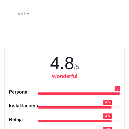
Vistes
4.8
/5
Wonderful
5
Personal
4.5
Instal·lacions
4.5
Neteja