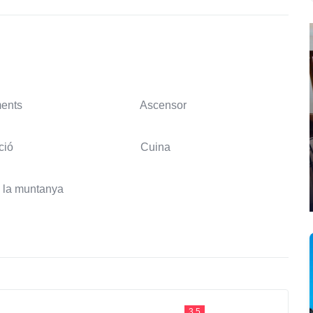
ents
Ascensor
ció
Cuina
a la muntanya
3.5