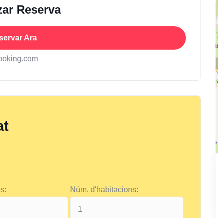
zar Reserva
servar Ara
ooking.com
at
s:
Núm. d'habitacions: