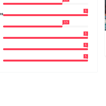
5
ns
3.5
5
5
5