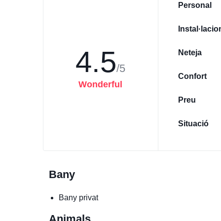
Personal
Instal·lacio
4.5
Neteja
/5
Confort
Wonderful
Preu
Situació
Bany
Bany privat
Animals